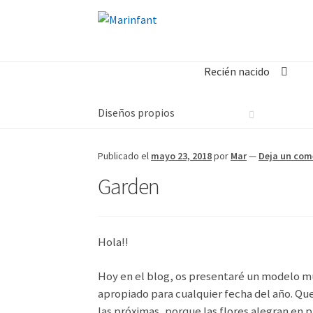
Recién nacido
Diseños propios
Publicado el
mayo 23, 2018
por
Mar
—
Deja un com
Garden
Hola!!
Hoy en el blog, os presentaré un modelo muy
apropiado para cualquier fecha del año. Que
las próximas, porque las flores alegran en 