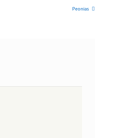
Siguiente:
Peonias