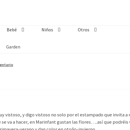
Bebé
Niños
Otros
Garden
entario
 vistoso, y digo vistoso no solo por el estampado que invita a m
 se va a hacer, en Marinfant gustan las flores…..así que podréis
primavera-verano y dan color en otoño-invierno.