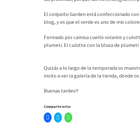
El conjunto Garden está confeccionado con 
blog, y es que el verde es uno de mis colore
Formado por camisa cuello volante y culot
plumeti. El culotte con la blusa de plumeti
Quizás a lo largo de la temporada os muest
invito a ver la galería de la tienda, donde 
Buenas tardes!!
Comparte esto:
H
H
H
a
a
a
z
z
z
c
c
c
l
l
l
i
i
i