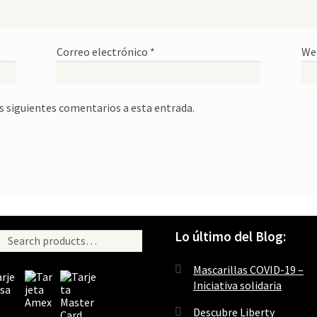
Correo electrónico
*
We
os siguientes comentarios a esta entrada.
Lo último del Blog:
ch
rch
Mascarillas COVID-19 –
Iniciativa solidaria
Descubre Liberty