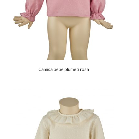
Camisa bebe plumeti rosa
pandir
pandir
enú
jo
enú