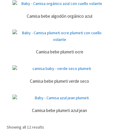
Camisa bebe algodón orgánico azul
Camisa bebe plumeti ocre
Camisa bebe plumeti verde seco
Camisa bebe plumeti azul jean
Showing all 12 results