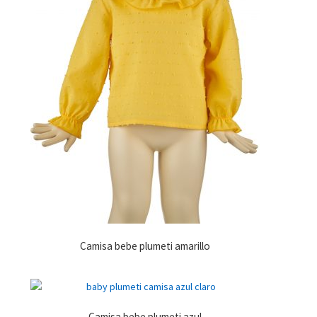
Camisa bebe plumeti amarillo
Camisa bebe plumeti azul