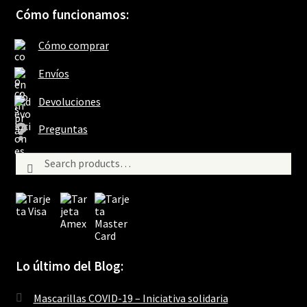
Cómo funcionamos:
Cómo comprar
Envíos
Devoluciones
Preguntas
Search
Search
for:
Lo último del Blog:
Mascarillas COVID-19 – Iniciativa solidaria