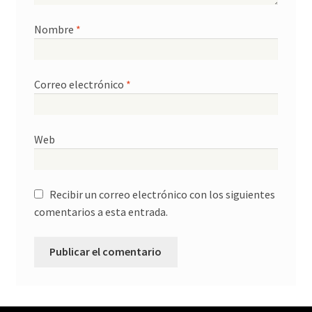
a
n
a
n
a
n
a
n
a
Nombre
*
n
u
n
u
e
u
e
v
e
v
a
v
a
)
a
)
)
Correo electrónico
*
Web
Recibir un correo electrónico con los siguientes
comentarios a esta entrada.