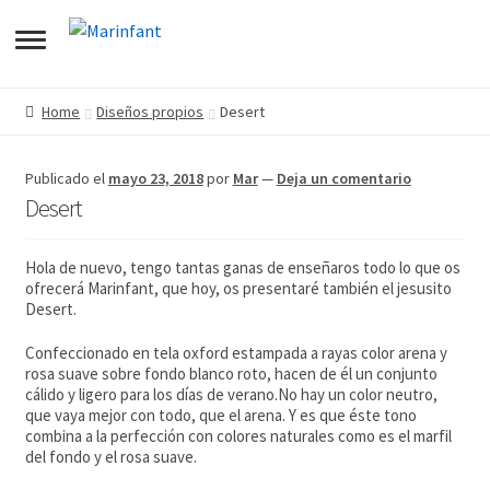
pandir
Home
Diseños propios
Desert
pandir
enú
Publicado el
mayo 23, 2018
por
Mar
—
Deja un comentario
pandir
Desert
jo
enú
pandir
Hola de nuevo, tengo tantas ganas de enseñaros todo lo que os
jo
enú
ofrecerá Marinfant, que hoy, os presentaré también el jesusito
Desert.
jo
enú
Confeccionado en tela oxford estampada a rayas color arena y
rosa suave sobre fondo blanco roto, hacen de él un conjunto
jo
cálido y ligero para los días de verano.No hay un color neutro,
que vaya mejor con todo, que el arena. Y es que éste tono
combina a la perfección con colores naturales como es el marfil
del fondo y el rosa suave.