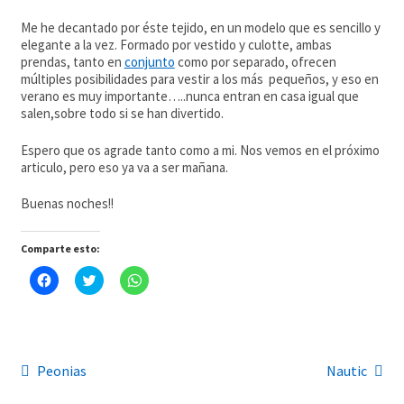
Me he decantado por éste tejido, en un modelo que es sencillo y
elegante a la vez. Formado por vestido y culotte, ambas
prendas, tanto en
conjunto
como por separado, ofrecen
múltiples posibilidades para vestir a los más pequeños, y eso en
verano es muy importante…..nunca entran en casa igual que
salen,sobre todo si se han divertido.
Espero que os agrade tanto como a mi. Nos vemos en el próximo
articulo, pero eso ya va a ser mañana.
Buenas noches!!
Comparte esto:
H
H
H
a
a
a
z
z
z
c
c
c
l
l
l
i
i
i
c
c
c
p
p
p
Navegación
Anterior:
Siguiente:
Peonias
Nautic
a
a
a
r
r
r
a
a
a