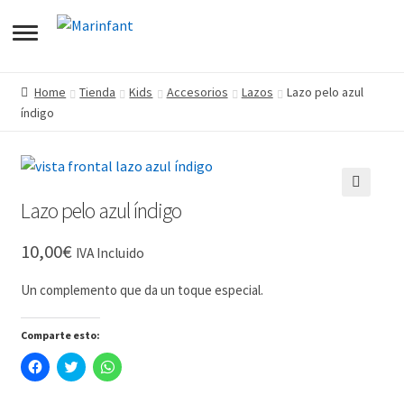
pandir
Home
Tienda
Kids
Accesorios
Lazos
Lazo pelo azul
índigo
pandir
enú
pandir
jo
enú
Lazo pelo azul índigo
🔍
pandir
jo
enú
10,00
€
IVA Incluido
jo
enú
Un complemento que da un toque especial.
jo
Comparte esto:
H
H
H
a
a
a
z
z
z
c
c
c