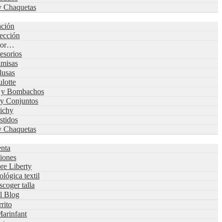
y Chaquetas
s
ación
lección
 por…
esorios
misas
lusas
lotte
s y Bombachos
 y Conjuntos
ichy
stidos
y Chaquetas
nta
iones
re Liberty
ológica textil
coger talla
al Blog
rrito
arinfant