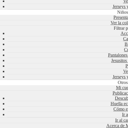
Ve
Jerseys 
Niño
Present
Ver la co
Filtrar
Acc
Ca
B
Cu
Pantalone
Jesusitos
P
Ve
Jerseys 
Otros
Mi cue
Publicac
Descub
Huella ec
Cómo es
Ir 
Ir al ca
Acerca de M