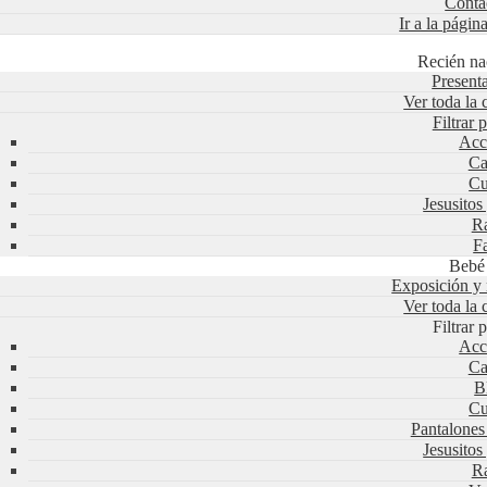
Conta
Ir a la págin
Recién na
Present
Ver toda la 
Filtrar
Acc
Ca
Cu
Jesusitos
Ra
F
Bebé
Exposición y
Ver toda la 
Filtrar
Acc
Ca
B
Cu
Pantalone
Jesusitos
Ra