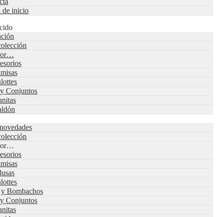
cta
a de inicio
cido
ación
colección
 por…
esorios
misas
lottes
 y Conjuntos
nitas
aldón
 novedades
colección
 por…
esorios
misas
lusas
lottes
s y Bombachos
 y Conjuntos
nitas