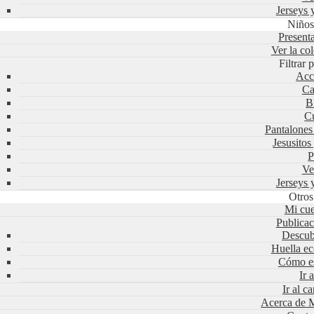
Jerseys 
Niño
Present
Ver la co
Filtrar
Acc
Ca
B
Cu
Pantalone
Jesusitos
P
Ve
Jerseys 
Otros
Mi cue
Publicac
Descub
Huella ec
Cómo es
Ir 
Ir al ca
Acerca de M