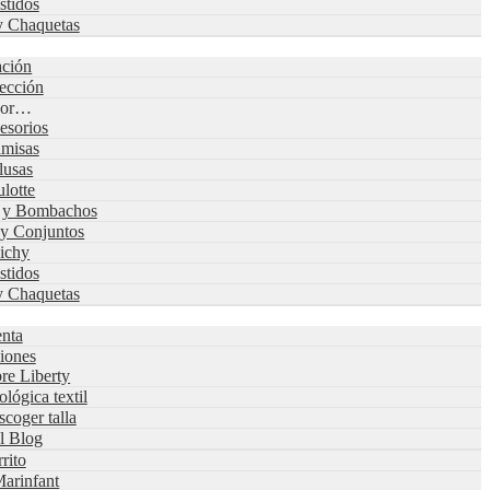
stidos
y Chaquetas
s
ación
lección
 por…
esorios
misas
lusas
lotte
s y Bombachos
 y Conjuntos
ichy
stidos
y Chaquetas
nta
iones
re Liberty
ológica textil
coger talla
al Blog
rrito
arinfant