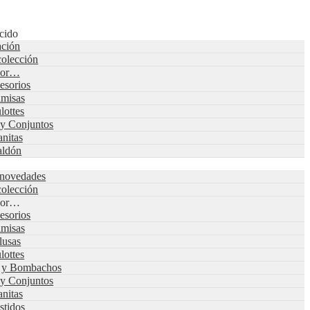
cido
ación
colección
 por…
esorios
misas
lottes
 y Conjuntos
nitas
aldón
 novedades
colección
 por…
esorios
misas
lusas
lottes
s y Bombachos
 y Conjuntos
nitas
stidos