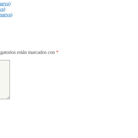
nueva)
va)
nueva)
gatorios están marcados con
*