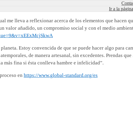
Conta
Ir a la págin
cual me lleva a reflexionar acerca de los elementos que hacen q
 un valor añadido, un compromiso social y con el medio ambient
ntinue=9&v=xEExMcjSkwA
l planeta. Estoy convencida de que se puede hacer algo para ca
emporales, de manera artesanal, sin excedentes. Prendas que s
la más fina si ésta conlleva hambre e infelicidad”.
 proceso en
https://www.global-standard.org/es