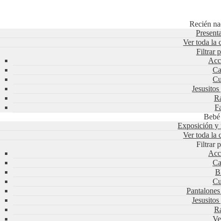
Recién na
Present
Ver toda la 
Filtrar
Acc
Ca
Cu
Jesusitos
Ra
F
Bebé
Exposición y
Ver toda la 
Filtrar
Acc
Ca
B
Cu
Pantalone
Jesusitos
Ra
Ve