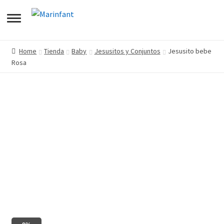
pandir
Home
Tienda
Baby
Jesusitos y Conjuntos
Jesusito bebe
Rosa
pandir
enú
pandir
jo
enú
pandir
jo
enú
jo
enú
jo