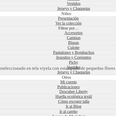
Vestidos
Jerseys y Chaquetas
Niños
Presentación
Ver la colección
Filtrar por…
Accesorios
Camisas
Blusas
Culotte
Pantalones y Bombachos
Jesusitos y Conjuntos
Pichy
Vestidos
Confeccionado en tela viyela con estampado de pequeñas flores 
Jerseys y Chaquetas
Otros
Mi cuenta
Publicaciones
Descubre Liberty
Huella ecológica textil
Cómo escoger talla
Ir al Blog
Ir al carrito