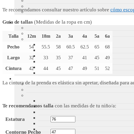
Te recomendamos consultar nuestro artículo sobre
cómo escoge
Guía de tallas
(Medidas de la ropa en cm)
Talla
12m
18m
2a
3a
4a
5a
6a
Pecho
54
55.5
58
60.5
62.5
65
68
Largo
32
33
35
37
41
45
49
Cintura
42
44
45
47
49
51
52
La cintura de la prenda es elástica sin apretar, diseñada para 
Te recomendamos talla
con las medidas de tu niño/a:
Estatura
Contorno Pecho