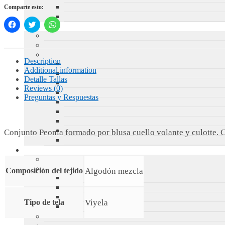
Comparte esto:
Haz
Haz
Haz
clic
clic
clic
para
para
para
compartir
compartir
compartir
en
en
en
Facebook
Twitter
WhatsApp
Description
(Se
(Se
(Se
abre
abre
abre
Additional information
en
en
en
Detalle Tallas
una
una
una
ventana
Reviews (0)
ventana
ventana
nueva)
nueva)
nueva)
Preguntas y Respuestas
Conjunto Peonia formado por blusa cuello volante y culotte. 
Algodón mezcla
Composición del tejido
Viyela
Tipo de tela