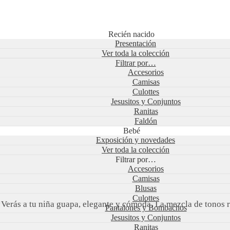
Recién nacido
Presentación
Ver toda la colección
Filtrar por…
Accesorios
Camisas
Culottes
Jesusitos y Conjuntos
Ranitas
Faldón
Bebé
Exposición y novedades
Ver toda la colección
Filtrar por…
Accesorios
Camisas
Blusas
Culottes
Verás a tu niña guapa, elegante y cómoda. La mezcla de tonos r
Pantalones y Bombachos
Jesusitos y Conjuntos
Ranitas