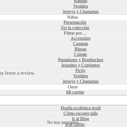
Ranitas
Vestidos
Jerseys y Chaquetas
Niños
Presentación
Ver la colección
Filtrar por…
Accesorios
Camisas
Blusas
Culotte
Pantalones y Bombachos
Jesusitos y Conjuntos
Pichy
y leave a review.
Vestidos
Jerseys y Chaquetas
Otros
Mi cuenta
Publicaciones
Descubre Liberty
Huella ecológica textil
Cómo escoger talla
Ir al Blog
No hay preguntas.
Ir al carrito