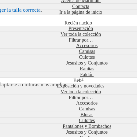
Acerca de Marinfant
Contacta
r la talla correcta
.
Ir a la página de inicio
Recién nacido
Presentación
Ver toda la colección
Filtrar por…
Accesorios
Camisas
Culottes
Jesusitos y Conjuntos
Ranitas
Faldón
Bebé
adaptarse a cinturas mas amplias.
Exposición y novedades
Ver toda la colección
Filtrar por…
Accesorios
Camisas
Blusas
Culottes
Pantalones y Bombachos
Jesusitos y Conjuntos