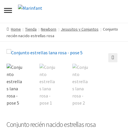
pandir
Home
Tienda
Newborn
Jesusitos y Conjuntos
Conjunto
recién nacido estrellas rosa
pandir
enú
pandir
jo
enú
🔍
pandir
jo
enú
jo
enú
jo
Conjunto recién nacido estrellas rosa