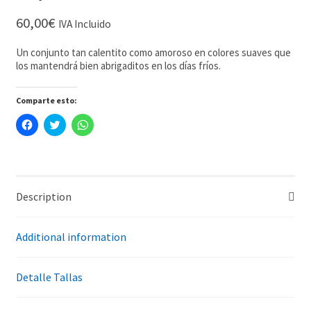
60,00
€
IVA Incluido
Un conjunto tan calentito como amoroso en colores suaves que
los mantendrá bien abrigaditos en los días fríos.
Comparte esto:
H
H
H
a
a
a
z
z
z
c
c
c
l
l
l
i
i
i
c
c
c
p
p
p
a
a
a
Description
r
r
r
a
a
a
c
c
c
o
o
o
Additional information
m
m
m
p
p
p
a
a
a
r
r
r
Detalle Tallas
t
t
t
i
i
i
r
r
r
e
e
e