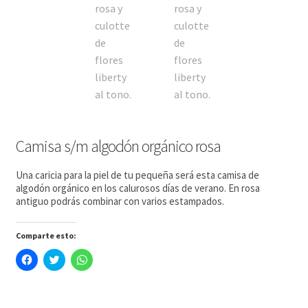
Camisa s/m algodón orgánico rosa
Una caricia para la piel de tu pequeña será esta camisa de
algodón orgánico en los calurosos días de verano. En rosa
antiguo podrás combinar con varios estampados.
Comparte esto:
H
H
H
a
a
a
z
z
z
c
c
c
l
l
l
i
i
i