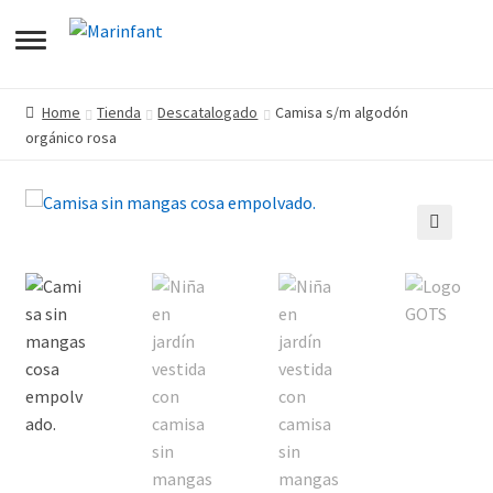
pandir
Home
Tienda
Descatalogado
Camisa s/m algodón
orgánico rosa
pandir
enú
pandir
jo
enú
🔍
pandir
jo
enú
jo
enú
jo