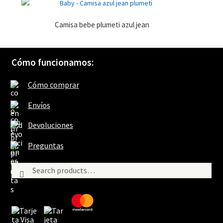
u
e
u
e
v
e
v
a
v
a
)
a
Camisa bebe plumeti azul jean
)
)
Cómo funcionamos:
Cómo comprar
Envíos
Devoluciones
Preguntas
Search
Search
for: