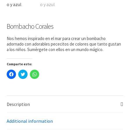
Bombacho Corales
Nos hemos inspirado en el mar para crear un bombacho
adornado con adorables pececitos de colores que tanto gustan
a los niños. Sumérgete con ellos en un mundo mágico.
Comparte esto:
H
H
H
a
a
a
z
z
z
c
c
c
l
l
l
i
i
i
c
c
c
p
p
p
a
a
a
Description
r
r
r
a
a
a
c
c
c
o
o
o
Additional information
m
m
m
p
p
p