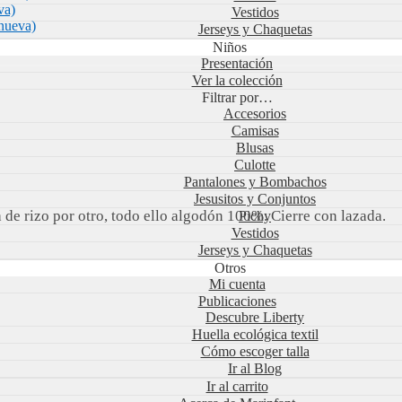
va)
Vestidos
nueva)
Jerseys y Chaquetas
Niños
Presentación
Ver la colección
Filtrar por…
Accesorios
Camisas
Blusas
Culotte
Pantalones y Bombachos
Jesusitos y Conjuntos
de rizo por otro, todo ello algodón 100%. Cierre con lazada.
Pichy
Vestidos
Jerseys y Chaquetas
Otros
Mi cuenta
Publicaciones
Descubre Liberty
Huella ecológica textil
Cómo escoger talla
Ir al Blog
Ir al carrito