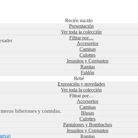
Recién nacido
Presentación
Ver toda la colección
Filtrar por…
exader
Accesorios
Camisas
Culottes
Jesusitos y Conjuntos
Ranitas
Faldón
Bebé
Exposición y novedades
Ver toda la colección
Filtrar por…
Accesorios
Camisas
rimeros biberones y comidas.
Blusas
Culottes
Pantalones y Bombachos
Jesusitos y Conjuntos
nueva)
Ranitas