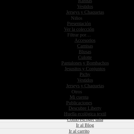
Ranitas
Vestidos
Jerseys y Chaquetas
Niños
Presentación
Ver la colección
Filtrar por…
Accesorios
Camisas
Blusas
Culotte
Pantalones y Bombachos
Jesusitos y Conjuntos
Pichy
Vestidos
Jerseys y Chaquetas
Otros
Mi cuenta
Publicaciones
Descubre Liberty
Huella ecológica textil
Cómo escoger talla
Ir al Blog
Ir al carrito