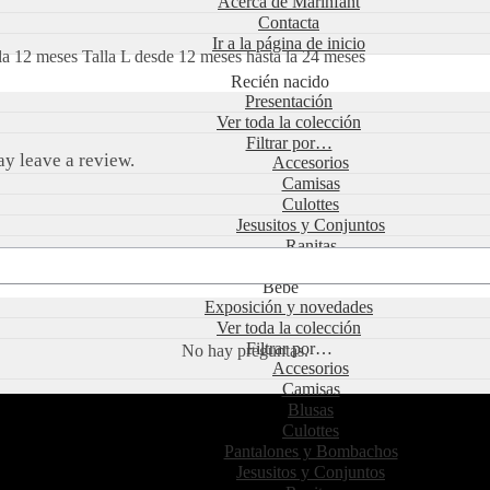
Acerca de Marinfant
Contacta
Ir a la página de inicio
la 12 meses Talla L desde 12 meses hasta la 24 meses
Recién nacido
Presentación
Ver toda la colección
Filtrar por…
y leave a review.
Accesorios
Camisas
Culottes
Jesusitos y Conjuntos
Ranitas
Faldón
Bebé
Exposición y novedades
Ver toda la colección
Filtrar por…
No hay preguntas.
Accesorios
Camisas
Blusas
Culottes
Pantalones y Bombachos
Jesusitos y Conjuntos