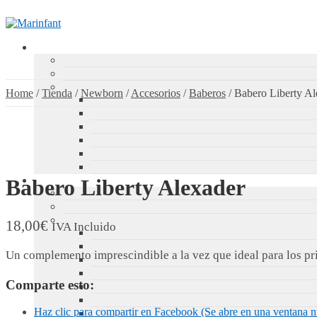
Home
/
Tienda
/
Newborn
/
Accesorios
/
Baberos
/
Babero Liberty Al
Babero Liberty Alexader
18,00
€
IVA Incluido
Un complemento imprescindible a la vez que ideal para los p
Comparte esto:
Haz clic para compartir en Facebook (Se abre en una ventana 