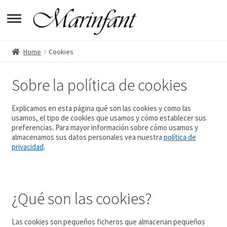
pandir
Home
Cookies
pandir
Sobre la política de cookies
enú
pandir
jo
enú
Explicamos en esta página qué son las cookies y como las
pandir
usamos, el tipo de cookies que usamos y cómo establecer sus
preferencias. Para mayor información sobre cómo usamos y
jo
enú
almacenamos sus datos personales vea nuestra
política de
privacidad
.
jo
enú
jo
¿Qué son las cookies?
Las cookies son pequeños ficheros que almacenan pequeños